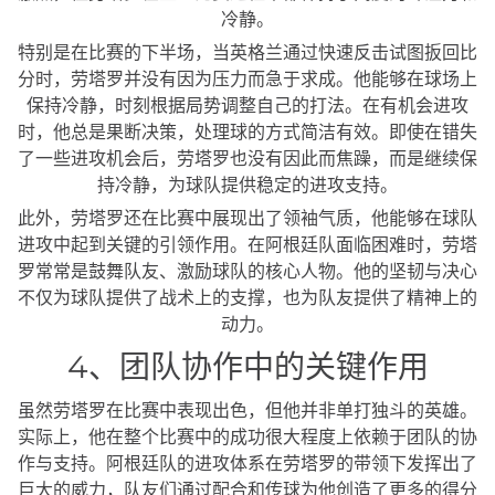
冷静。
特别是在比赛的下半场，当英格兰通过快速反击试图扳回比
分时，劳塔罗并没有因为压力而急于求成。他能够在球场上
保持冷静，时刻根据局势调整自己的打法。在有机会进攻
时，他总是果断决策，处理球的方式简洁有效。即使在错失
了一些进攻机会后，劳塔罗也没有因此而焦躁，而是继续保
持冷静，为球队提供稳定的进攻支持。
此外，劳塔罗还在比赛中展现出了领袖气质，他能够在球队
进攻中起到关键的引领作用。在阿根廷队面临困难时，劳塔
罗常常是鼓舞队友、激励球队的核心人物。他的坚韧与决心
不仅为球队提供了战术上的支撑，也为队友提供了精神上的
动力。
4、团队协作中的关键作用
虽然劳塔罗在比赛中表现出色，但他并非单打独斗的英雄。
实际上，他在整个比赛中的成功很大程度上依赖于团队的协
作与支持。阿根廷队的进攻体系在劳塔罗的带领下发挥出了
巨大的威力，队友们通过配合和传球为他创造了更多的得分