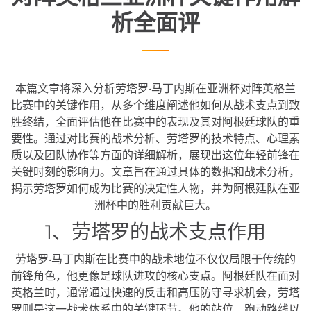
析全面评
本篇文章将深入分析劳塔罗·马丁内斯在亚洲杯对阵英格兰
比赛中的关键作用，从多个维度阐述他如何从战术支点到致
胜终结，全面评估他在比赛中的表现及其对阿根廷球队的重
要性。通过对比赛的战术分析、劳塔罗的技术特点、心理素
质以及团队协作等方面的详细解析，展现出这位年轻前锋在
关键时刻的影响力。文章旨在通过具体的数据和战术分析，
揭示劳塔罗如何成为比赛的决定性人物，并为阿根廷队在亚
洲杯中的胜利贡献巨大。
1、劳塔罗的战术支点作用
劳塔罗·马丁内斯在比赛中的战术地位不仅仅局限于传统的
前锋角色，他更像是球队进攻的核心支点。阿根廷队在面对
英格兰时，通常通过快速的反击和高压防守寻求机会，劳塔
罗则是这一战术体系中的关键环节。他的站位、跑动路线以