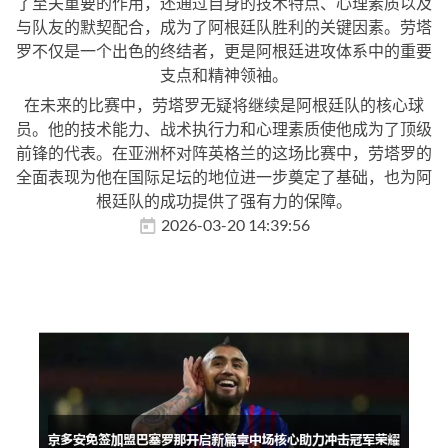
了至关重要的作用，还通过自身的技术特点、心理素质以及
与队友的默契配合，成为了阿根廷队胜利的关键因素。劳塔
罗不仅是一个出色的终结者，更是阿根廷进攻体系中的重要
支点和精神领袖。
在未来的比赛中，劳塔罗无疑将继续是阿根廷队的核心球
员。他的技术能力、战术执行力和心理素质使他成为了顶级
前锋的代表。在亚洲杯对阵英格兰的这场比赛中，劳塔罗的
全面表现为他在国际足坛的地位进一步奠定了基础，也为阿
根廷队的成功提供了强有力的保障。
2026-03-20 14:39:56