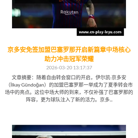
京多安免签加盟巴塞罗那开启新篇章中场核心
助力冲击冠军荣耀
2026-03-20 13:17:37
文章摘要：随着自由转会窗口的开启，伊尔凯·京多安
（İlkay Gündoğan）的加盟巴塞罗那一举成为了夏季转会市
场中的亮点。这位中场大师的到来，不仅补强了巴塞罗那的
阵容，更为球队注入了新的活力。京多...