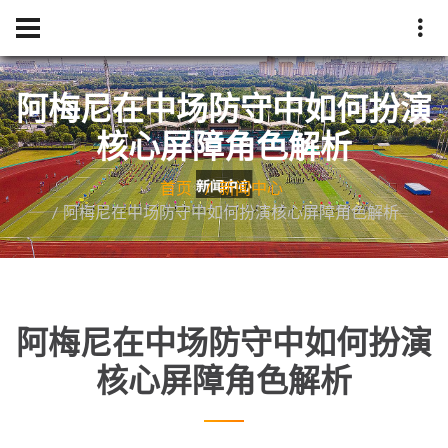
阿梅尼在中场防守中如何扮演
核心屏障角色解析
首页
新闻中心
阿梅尼在中场防守中如何扮演核心屏障角色解析
阿梅尼在中场防守中如何扮演
核心屏障角色解析