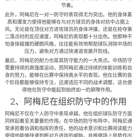
节奏。
此外，阿梅尼在一对一防守时表现得尤为突出。他的身体素
质和爆发力使得他能够在与对方球员的身体对抗中占据上
风。无论是在顶住对方进攻球员的身体冲撞，还是在抢夺第
二落点时的反应速度，阿梅尼的表现都十分出色。他那种不
怕身体碰撞的硬朗风格，往往能有效地帮助球队消除中场的
压力，避免对方通过快速进攻撕开防线。
最后，阿梅尼的耐力也是其防守能力的一大亮点。中场防守
需要持续的高强度运动，而阿梅尼通过持续的体能训练和自
身的努力，能够在比赛中保持高水平的表现。他在比赛的各
个阶段都能够保持专注，迅速适应不同的战术调整，这也使
得他在防守中能起到始终如一的屏障作用。
2、阿梅尼在组织防守中的作用
阿梅尼不仅在个人防守中表现卓越，他在组织球队防守方面
同样起着至关重要的作用。在中场的防守布阵中，阿梅尼通
常承担着协调和指挥的责任，他的战术意识和比赛阅读能力
使得他能够快速判断对方进攻的威胁，并根据场上局势作出