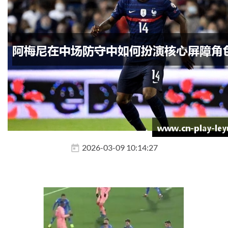
2026-03-09 10:14:27