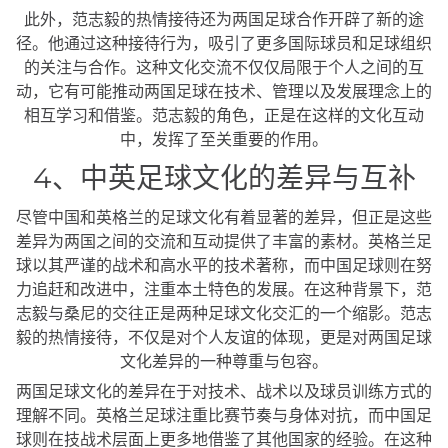
此外，范志毅的热情接待还为两国足球合作开辟了新的途
径。他通过这种接待行为，吸引了更多国际球员和足球组织
的关注与合作。这种文化交流不仅仅局限于个人之间的互
动，它有可能推动两国足球在技术、管理以及发展理念上的
相互学习和借鉴。范志毅的角色，正是在这样的文化互动
中，发挥了至关重要的作用。
4、中英足球文化的差异与互补
尽管中国和英格兰的足球文化有着显著的差异，但正是这些
差异为两国之间的交流和互动提供了丰富的素材。英格兰足
球以其严谨的战术和高水平的技术著称，而中国足球则在努
力追赶和改进中，注重本土特色的发展。在这种背景下，范
志毅与桑尼的交往正是两种足球文化交汇的一个缩影。范志
毅的热情接待，不仅是对个人友谊的体现，更是对两国足球
文化差异的一种尊重与包容。
两国足球文化的差异在于对技术、战术以及球员训练方式的
理解不同。英格兰足球注重比赛节奏与身体对抗，而中国足
球则在技战术层面上更多地借鉴了其他国家的经验。在这种