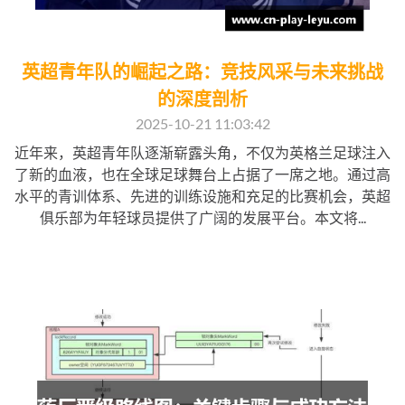
英超青年队的崛起之路：竞技风采与未来挑战
的深度剖析
2025-10-21 11:03:42
近年来，英超青年队逐渐崭露头角，不仅为英格兰足球注入
了新的血液，也在全球足球舞台上占据了一席之地。通过高
水平的青训体系、先进的训练设施和充足的比赛机会，英超
俱乐部为年轻球员提供了广阔的发展平台。本文将...