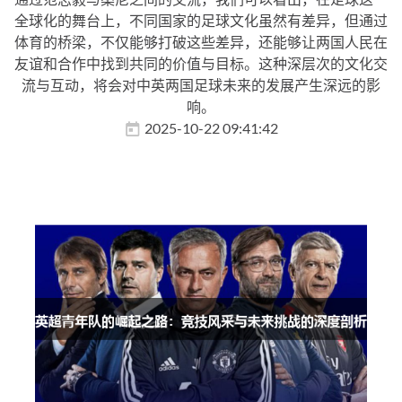
全球化的舞台上，不同国家的足球文化虽然有差异，但通过
体育的桥梁，不仅能够打破这些差异，还能够让两国人民在
友谊和合作中找到共同的价值与目标。这种深层次的文化交
流与互动，将会对中英两国足球未来的发展产生深远的影
响。
2025-10-22 09:41:42