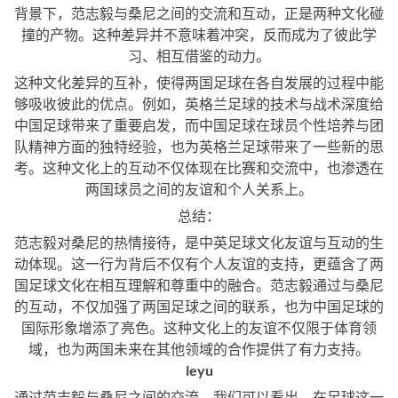
背景下，范志毅与桑尼之间的交流和互动，正是两种文化碰
撞的产物。这种差异并不意味着冲突，反而成为了彼此学
习、相互借鉴的动力。
这种文化差异的互补，使得两国足球在各自发展的过程中能
够吸收彼此的优点。例如，英格兰足球的技术与战术深度给
中国足球带来了重要启发，而中国足球在球员个性培养与团
队精神方面的独特经验，也为英格兰足球带来了一些新的思
考。这种文化上的互动不仅体现在比赛和交流中，也渗透在
两国球员之间的友谊和个人关系上。
总结：
范志毅对桑尼的热情接待，是中英足球文化友谊与互动的生
动体现。这一行为背后不仅有个人友谊的支持，更蕴含了两
国足球文化在相互理解和尊重中的融合。范志毅通过与桑尼
的互动，不仅加强了两国足球之间的联系，也为中国足球的
国际形象增添了亮色。这种文化上的友谊不仅限于体育领
域，也为两国未来在其他领域的合作提供了有力支持。
leyu
通过范志毅与桑尼之间的交流，我们可以看出，在足球这一