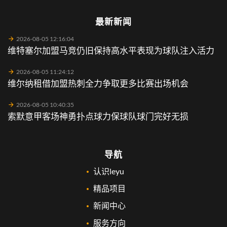
最新新闻
2026-08-05 12:16:04
维特塞尔加盟马竞仍旧保持高水平表现为球队注入活力
2026-08-05 11:24:12
维尔纳租借加盟热刺全力争取更多比赛出场机会
2026-08-05 10:40:35
索默意甲客场神勇扑点球力保球队球门完好无损
导航
认识leyu
精品项目
新闻中心
服务方向