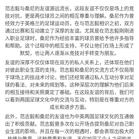
范志毅与桑尼的友谊源远流长，这段友谊不仅仅是场上的竞
技对抗，更是两位球员之间的相互尊重与理解。桑尼作为曾
经效力于英格兰的足球运动员，在与范志毅相识之初，双方
通过比赛和互动建立了深厚的友谊。尤其是在范志毅刚刚进
入职业足球时，桑尼作为经验丰富的球员曾给予他许多指导
和帮助。这个过程中的相互支持，不仅让他们在场上形成了
默契，也让两人逐渐从竞技对手转变为朋友。
友谊的深厚不仅仅体现在双方的私人关系上，还体现在他们
对彼此职业生涯的支持。范志毅和桑尼的交流方式不仅局限
于球场上的技战术讨论，他们还经常通过私人互动分享对足
球的看法、对未来的规划等。这种深层次的理解为他们后来
的相互接待和关照奠定了基础。在这段友谊的背后，我们可
以看到两国足球文化中的交流与互动，特别是在尊重对方的
成长和进步方面。
此外，范志毅和桑尼的友谊也为中英两国足球文化的互通做
出了积极贡献。范志毅曾多次在公开场合提到桑尼对自己职
业生涯的影响，并且在每一次的相遇时，都会表现出极大的
热情与敬意。这种尊重和友谊，不仅加深了个人之间的关