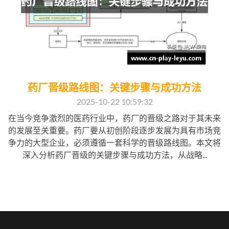
药厂晋级路线图：关键步骤与成功方法
2025-10-22 10:59:32
在当今竞争激烈的医药行业中，药厂的晋级之路对于其未来
的发展至关重要。药厂要从初创阶段逐步发展为具有市场竞
争力的大型企业，必须遵循一套科学的晋级路线图。本文将
深入分析药厂晋级的关键步骤与成功方法，从战略...