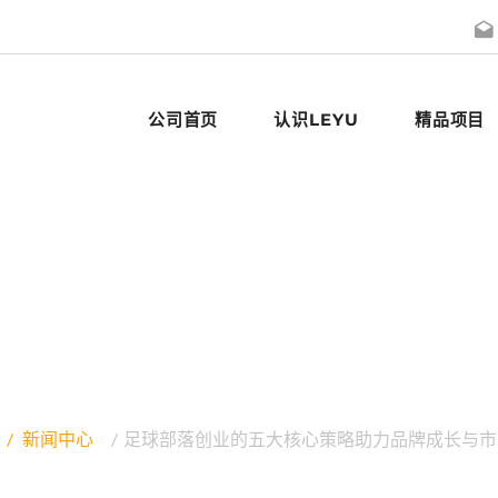
公司首页
认识LEYU
精品项目
的五大核心策略助力品牌
新闻中心
足球部落创业的五大核心策略助力品牌成长与市