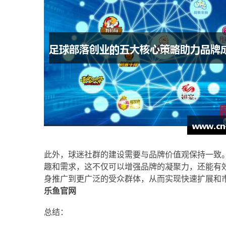
此外，球迷社群的建设需要与品牌价值观保持一致
趣和需求，这不仅可以增强品牌的凝聚力，还能有
身推广到更广泛的受众群体，从而实现快速扩展和
乐鱼官网
总结：