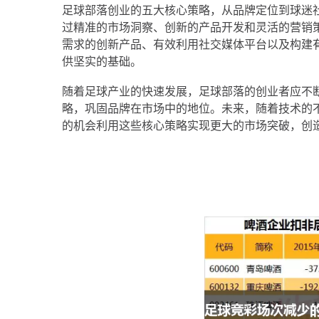
足球部落创业的五大核心策略，从品牌定位到球迷
过精准的市场洞察、创新的产品开发和灵活的营销
需求的创新产品、有效利用社交媒体平台以及构建
供坚实的基础。
随着足球产业的快速发展，足球部落的创业者应不
略，巩固品牌在市场中的地位。未来，随着技术的
的机会利用这些核心策略实现更大的市场突破，创