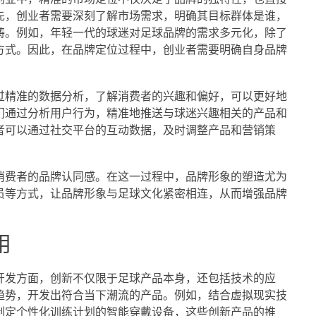
先，创业者需要深刻了解市场需求，明确其目标群体是谁，
畴。例如，年轻一代的球迷对足球品牌的需求多元化，除了
方式。因此，在品牌定位过程中，创业者需要明确自身品牌
过精准的数据分析，了解消费者的兴趣和偏好，可以更好地
们通过分析用户行为，精准地推送与球迷兴趣相关的产品和
者可以通过社交平台的互动数据，及时调整产品和营销策
消费者的品牌认同感。在这一过程中，品牌形象的塑造尤为
员等方式，让品牌形象与足球文化紧密相连，从而增强品牌
用
开发方面，创新不仅限于足球产品本身，还包括技术的应
趋势，开发出符合当下潮流的产品。例如，结合虚拟现实技
制定个性化训练计划的智能穿戴设备，这些创新产品的推