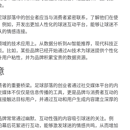
会。
足球部落中的创业者应当与消费者紧密联系，了解他们在使
。例如，开发出更加人性化的球迷互动平台，能够让球迷不
队的情感连接。
域的技术应用上。从数据分析到AI智能推荐，现代科技正
。比如，某些品牌已经开始通过AI技术为球迷提供个性化
升用户粘性，并为品牌积累宝贵的数据资源。
意
费者的重要桥梁。足球部落的创业者通过社交媒体平台的内
交媒体不仅仅是信息传播的工具，更是品牌与消费者互动的
直接触达目标用户，并通过互动和用户生成内容建立深厚的
品牌常常通过幽默、互动性强的内容吸引球迷的关注。例
的幕后花絮进行互动，能够激发球迷的情感共鸣，从而增加