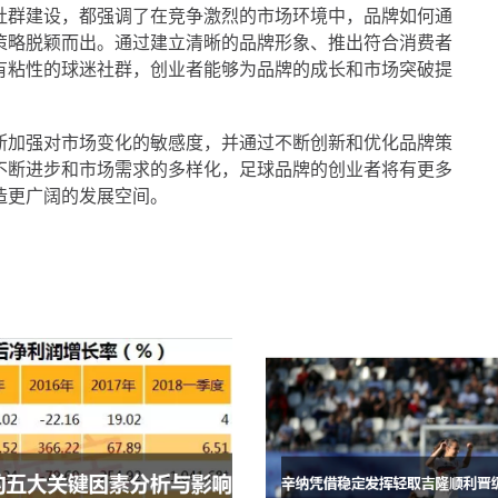
社群建设，都强调了在竞争激烈的市场环境中，品牌如何通
策略脱颖而出。通过建立清晰的品牌形象、推出符合消费者
有粘性的球迷社群，创业者能够为品牌的成长和市场突破提
断加强对市场变化的敏感度，并通过不断创新和优化品牌策
不断进步和市场需求的多样化，足球品牌的创业者将有更多
造更广阔的发展空间。