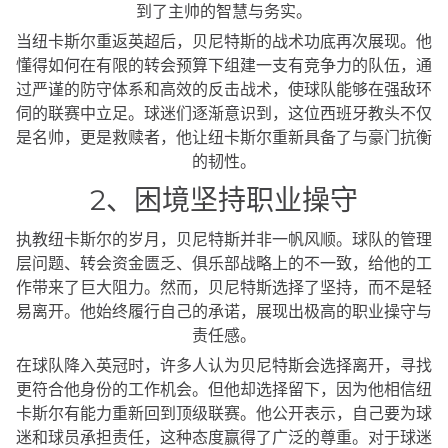
到了主帅的智慧与务实。
当纽卡斯尔重返英超后，贝尼特斯的战术功底再次展现。他
懂得如何在有限的转会预算下组建一支有竞争力的队伍，通
过严谨的防守体系和高效的反击战术，使球队能够在强敌环
伺的联赛中立足。球迷们逐渐意识到，这位西班牙教头不仅
是名帅，更是救赎者，他让纽卡斯尔重新具备了与豪门抗衡
的韧性。
2、困境坚持职业操守
执教纽卡斯尔的岁月，贝尼特斯并非一帆风顺。球队的管理
层问题、转会资金匮乏、俱乐部战略上的不一致，给他的工
作带来了巨大阻力。然而，贝尼特斯选择了坚持，而不是轻
易离开。他始终履行自己的承诺，展现出极高的职业操守与
责任感。
在球队降入英冠时，许多人认为贝尼特斯会选择离开，寻找
更符合他身份的工作机会。但他却选择留下，因为他相信纽
卡斯尔有能力重新回到顶级联赛。他公开表示，自己要为球
迷和球员承担责任，这种态度赢得了广泛的尊重。对于球迷