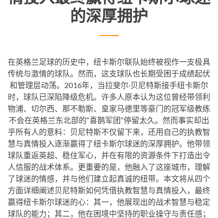
的深厚拥护
在英格兰足球的历史中，纽卡斯尔联队始终被视作一支极具
传统与激情的球队。然而，这支球队也长期受困于成绩起伏
和管理层动荡。2016年，当拉斐尔·贝尼特斯接手纽卡斯尔
时，球队已深陷降级危机。许多人原本认为这位曾经带领利
物浦、切尔西、那不勒斯、皇家马德里等豪门的冠军级教练
不会在英格兰东北部的“喜鹊军团”停留太久。然而事实却出
乎所有人的意料：贝尼特斯不仅留下来，还用自己的执教智
慧与真情投入逐渐赢得了纽卡斯尔球迷的深厚拥护。他带领
球队重返英超、稳住军心，并在有限的资源条件下打造出令
人信服的战术体系。更重要的是，他融入了这座城市，理解
了球迷的情感，并与他们建立起真诚的纽带。本文将从四个
方面详细阐述贝尼特斯如何凭借执教智慧与真情投入，最终
赢得纽卡斯尔球迷的心：其一，他展现出的战术智慧与稳定
球队的能力；其二，他在困境中坚持的职业操守与责任感；