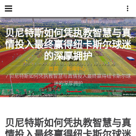
贝尼特斯如何凭执教智慧与真
情投入最终赢得纽卡斯尔球迷
的深厚拥护
首页
新闻中心
贝尼特斯如何凭执教智慧与真情投入最终赢得纽卡斯尔球
迷的深厚拥护
贝尼特斯如何凭执教智慧与真
情投入最终赢得纽卡斯尔球迷