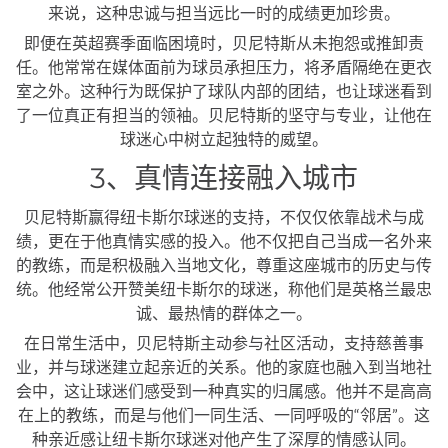
来说，这种忠诚与担当远比一时的成绩更加珍贵。
即便在英超赛季面临困境时，贝尼特斯从未抱怨或推卸责
任。他常常在媒体面前为球员承担压力，将矛盾隔绝在更衣
室之外。这种行为既保护了球队内部的团结，也让球迷看到
了一位真正有担当的领袖。贝尼特斯的坚守与专业，让他在
球迷心中树立起独特的威望。
3、真情连接融入城市
贝尼特斯赢得纽卡斯尔球迷的支持，不仅仅依靠战术与成
绩，更在于他真情实感的投入。他不仅把自己当成一名外来
的教练，而是积极融入当地文化，尊重这座城市的历史与传
统。他经常公开赞美纽卡斯尔的球迷，称他们是英格兰最忠
诚、最热情的群体之一。
在日常生活中，贝尼特斯主动参与社区活动，支持慈善事
业，并与球迷建立起亲近的关系。他的家庭也融入到当地社
会中，这让球迷们感受到一种真实的归属感。他并不是高高
在上的教练，而是与他们一同生活、一同呼吸的“邻居”。这
种亲近感让纽卡斯尔球迷对他产生了深厚的情感认同。