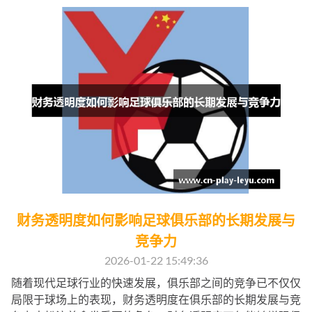
财务透明度如何影响足球俱乐部的长期发展与
竞争力
2026-01-22 15:49:36
随着现代足球行业的快速发展，俱乐部之间的竞争已不仅仅
局限于球场上的表现，财务透明度在俱乐部的长期发展与竞