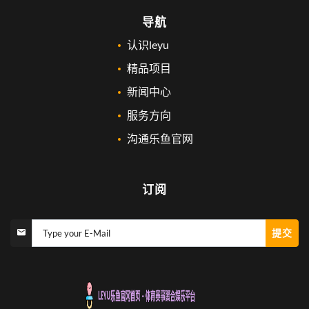
导航
认识leyu
精品项目
新闻中心
服务方向
沟通乐鱼官网
订阅
提交
Type your E-Mail