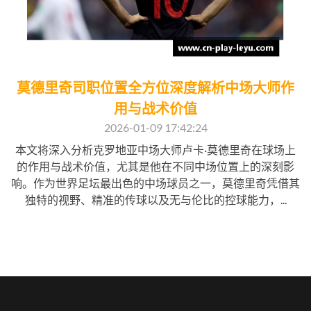
莫德里奇司职位置全方位深度解析中场大师作
用与战术价值
2026-01-09 17:42:24
本文将深入分析克罗地亚中场大师卢卡·莫德里奇在球场上
的作用与战术价值，尤其是他在不同中场位置上的深刻影
响。作为世界足坛最出色的中场球员之一，莫德里奇凭借其
独特的视野、精准的传球以及无与伦比的控球能力，...