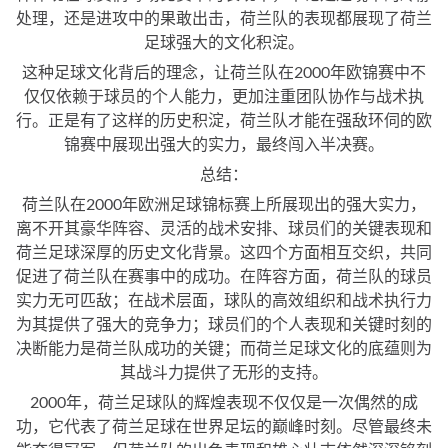
处理，还是进攻中的果敢出击，荷兰队的表现都展现了荷兰
足球强大的文化积淀。
这种足球文化背后的理念，让荷兰队在2000年欧锦赛中不
仅仅依赖于球员的个人能力，更加注重团队协作与战术执
行。正是有了这样的历史积淀，荷兰队才能在强敌环伺的欧
锦赛中展现出强大的实力，最终闯入半决赛。
总结：
荷兰队在2000年欧洲足球锦标赛上所展现出的强大实力，
离不开其豪华阵容、灵活的战术安排、球员们的关键表现和
荷兰足球深厚的历史文化背景。这四个方面相互交织，共同
促进了荷兰队在赛事中的成功。在阵容方面，荷兰队的球员
实力无可匹敌；在战术层面，球队的高效组织和战术执行力
为其提供了强大的竞争力；球员们的个人表现和关键时刻的
决断能力是荷兰队成功的关键；而荷兰足球文化的底蕴则为
其战斗力提供了无形的支持。
2000年，荷兰足球队的辉煌表现不仅仅是一次偶然的成
功，它代表了荷兰足球在世界足坛的巅峰时刻。尽管最终未