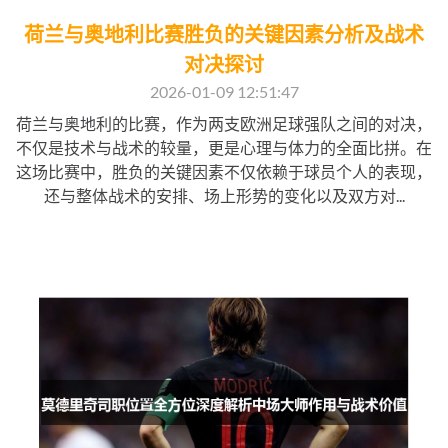
荷兰与奥地利比赛胜负的关键因素分析及战术
对决探讨
2026-01-09 12:51:47
荷兰与奥地利的比赛，作为两支欧洲足球强队之间的对决，
不仅是技术与战术的较量，更是心理与体力的全面比拼。在
这场比赛中，胜负的关键因素不仅依赖于球员个人的表现，
还与整体战术的安排、场上形势的变化以及双方对...