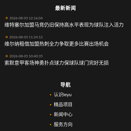
最新新闻
2026-08-05 12:16:04
维特塞尔加盟马竞仍旧保持高水平表现为球队注入活力
2026-08-05 11:24:12
维尔纳租借加盟热刺全力争取更多比赛出场机会
2026-08-05 10:40:35
索默意甲客场神勇扑点球力保球队球门完好无损
导航
认识leyu
精品项目
新闻中心
服务方向