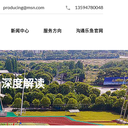
producing@msn.com
13594780048
新闻中心
服务方向
沟通乐鱼官网
与深度解读
读