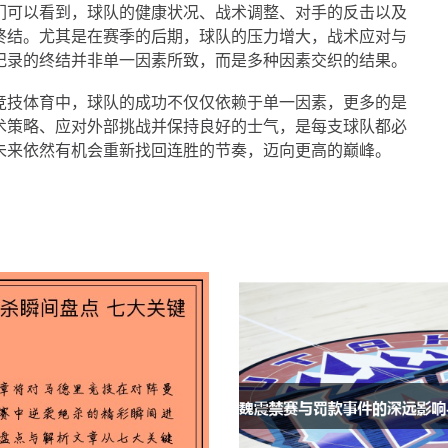
们可以看到，球队的健康状况、战术调整、对手的反击以及
终结。尤其是在赛季的后期，球队的压力增大，战术应对与
纪录的终结并非单一因素所致，而是多种因素交织的结果。
竞技体育中，球队的成功不仅仅依赖于单一因素，更多的是
术策略、应对外部挑战并保持良好的士气，是每支球队都必
未来依然有机会重新找回连胜的节奏，迈向更高的巅峰。