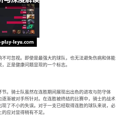
响不可忽视。即使是最强大的球队，也无法避免伤病和体能
说，正是健康问题显现的一个标志。
环节。骑士队虽然在连胜期间展现出出色的进攻与防守体
也逐渐被对手所针对。在连胜被终结的比赛中，骑士的战术
出现了不小的失误。对于一支已经取得连胜的球队来说，必
上的应对显得稍有不足。