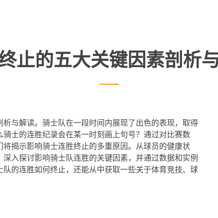
终止的五大关键因素剖析
剖析与解读。骑士队在一段时间内展现了出色的表现，取得
么骑士的连胜纪录会在某一时刻画上句号？通过对比赛数
们将揭示影响骑士连胜终止的多重原因。从球员的健康状
，深入探讨影响骑士队连胜的关键因素，并通过数据和实例
士队的连胜如何终止，还能从中获取一些关于体育竞技、球