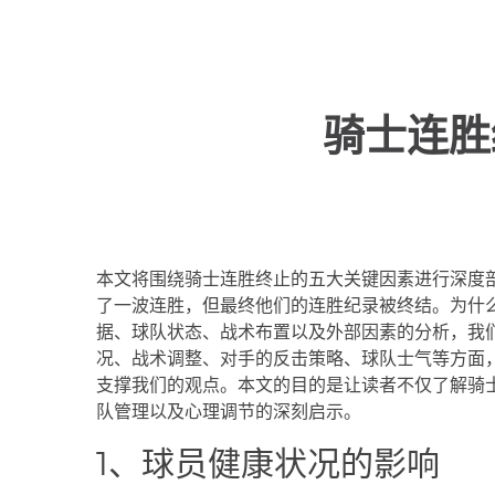
骑士连胜
本文将围绕骑士连胜终止的五大关键因素进行深度
了一波连胜，但最终他们的连胜纪录被终结。为什
据、球队状态、战术布置以及外部因素的分析，我
况、战术调整、对手的反击策略、球队士气等方面
支撑我们的观点。本文的目的是让读者不仅了解骑
队管理以及心理调节的深刻启示。
1、球员健康状况的影响