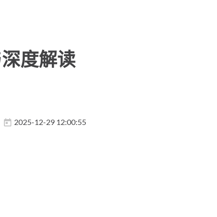
与深度解读
2025-12-29 12:00:55