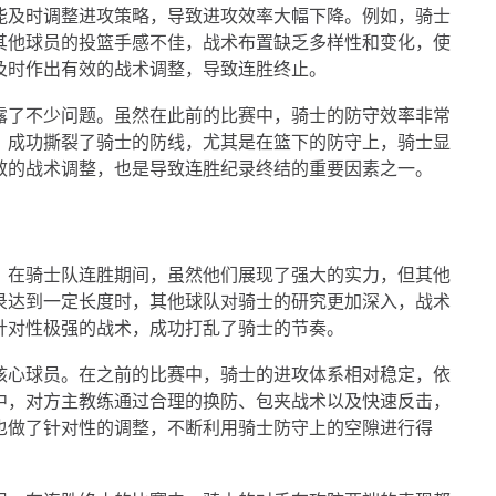
能及时调整进攻策略，导致进攻效率大幅下降。例如，骑士
其他球员的投篮手感不佳，战术布置缺乏多样性和变化，使
及时作出有效的战术调整，导致连胜终止。
露了不少问题。虽然在此前的比赛中，骑士的防守效率非常
，成功撕裂了骑士的防线，尤其是在篮下的防守上，骑士显
效的战术调整，也是导致连胜纪录终结的重要因素之一。
。在骑士队连胜期间，虽然他们展现了强大的实力，但其他
录达到一定长度时，其他球队对骑士的研究更加深入，战术
针对性极强的战术，成功打乱了骑士的节奏。
核心球员。在之前的比赛中，骑士的进攻体系相对稳定，依
中，对方主教练通过合理的换防、包夹战术以及快速反击，
也做了针对性的调整，不断利用骑士防守上的空隙进行得