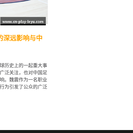
的深远影响与中
球历史上的一起重大事
广泛关注，也对中国足
响。魏震作为一名职业
行为引发了公众的广泛