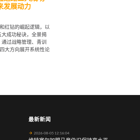
来发展动力
和红钻的崛起逻辑，以
五大成功秘诀，全景揭
，通过战略管理、青训
四大方向展开系统性论
最新新闻
2026-08-05 12:16:04