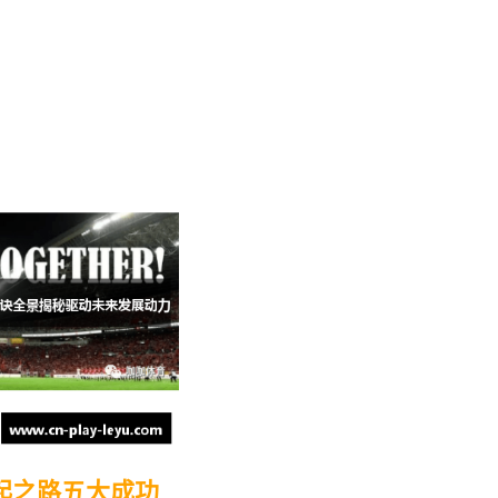
起之路五大成功