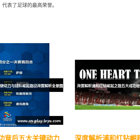
，代表了足球的最高荣誉。
功背后五大关键动力
深度解析浦和红钻崛