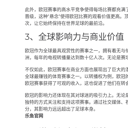
此外，欧冠赛事的高水平竞争使得每场比赛都充满
晋级，这种“悬念”使得欧冠比赛的观看价值更高。
次，让它始终保持在世界足球的最前沿。
3、全球影响力与商业价值
欧冠作为全球最具观赏性的赛事之一，拥有着无与
洲，每年的电视转播量达到数十亿人次。无论是赛
不仅如此，欧冠赛事在商业方面也展现出了巨大的
全球最赚钱的体育赛事之一。以转播权为例，欧冠
欧冠赛事获得了可观的收入，这也促进了他们在转
欧冠的影响力还体现在其对球迷的吸引力上。无论
独特的方式关注和支持这项赛事。通过社交媒体、
分，其影响力远远超出了足球本身。
乐鱼官网