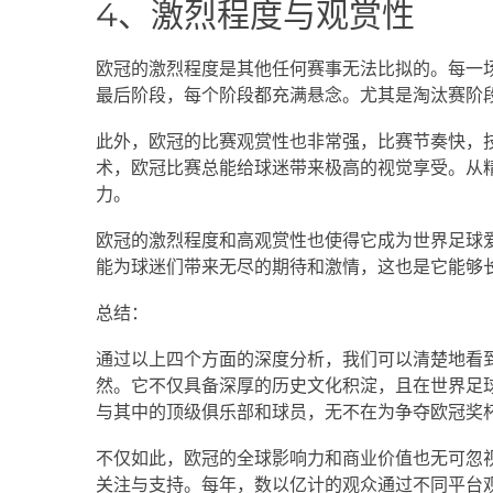
4、激烈程度与观赏性
欧冠的激烈程度是其他任何赛事无法比拟的。每一
最后阶段，每个阶段都充满悬念。尤其是淘汰赛阶
此外，欧冠的比赛观赏性也非常强，比赛节奏快，
术，欧冠比赛总能给球迷带来极高的视觉享受。从
力。
欧冠的激烈程度和高观赏性也使得它成为世界足球
能为球迷们带来无尽的期待和激情，这也是它能够
总结：
通过以上四个方面的深度分析，我们可以清楚地看到
然。它不仅具备深厚的历史文化积淀，且在世界足
与其中的顶级俱乐部和球员，无不在为争夺欧冠奖
不仅如此，欧冠的全球影响力和商业价值也无可忽
关注与支持。每年，数以亿计的观众通过不同平台