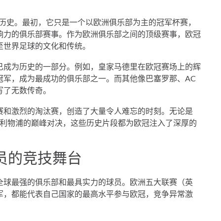
煌的历史。最初，它只是一个以欧洲俱乐部为主的冠军杯赛，
响力的俱乐部赛事。作为欧洲俱乐部之间的顶级赛事，欧冠
至世界足球的文化和传统。
已成为历史的一部分。例如，皇家马德里在欧冠赛场上的辉
冠军，成为最成功的俱乐部之一。而其他像巴塞罗那、AC
写了无数传奇。
赛和激烈的淘汰赛，创造了大量令人难忘的时刻。无论是
马和利物浦的巅峰对决，这些历史片段都为欧冠注入了深厚的
员的竞技舞台
全球最强的俱乐部和最具实力的球员。欧洲五大联赛（英
军，都能代表自己国家的最高水平参与欧冠，竞争异常激