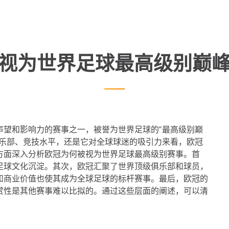
视为世界足球最高级别巅
声望和影响力的赛事之一，被誉为世界足球的“最高级别巅
俱乐部、竞技水平，还是它对全球球迷的吸引力来看，欧冠
方面深入分析欧冠为何被视为世界足球最高级别赛事。首
足球文化沉淀。其次，欧冠汇聚了世界顶级俱乐部和球员，
和商业价值也使其成为全球足球的标杆赛事。最后，欧冠的
赏性是其他赛事难以比拟的。通过这些层面的阐述，可以清
。