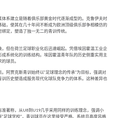
其体系建立是随着俱乐部黄金时代逐渐成型的。克鲁伊夫时
基础，使其在几十年间不断成为欧洲顶级俱乐部争相模仿的
密绑定，塑造了独一无二的青训传统。
晚，但在荷兰足球职业化后迅速崛起。凭借埃因霍温工业企
形成系统化的训练结构。埃因霍温青年队的历史侧重实用主
求的球员。
。阿贾克斯青训始终以“足球理念的传承”为目标，强调对
青训历史塑造成服务现代化球队竞争力的体系。这种差异也
准著称，从U8到U19几乎采用同样的训练理念，强调小
“足球学校”，青训球员在这里接受严格、系统且高度风格