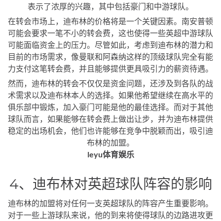
表示了浓厚的兴趣，其中包括豪门和中游球队。
在转会市场上，迪布林的价格将是一个关键因素。南安普顿
可能会要求一笔不小的转会费，这也使得一些英超中游球队
可能面临资金上的压力。尽管如此，考虑到迪布林的潜力和
目前的市场需求，像曼联和阿森纳这样的顶级球队完全有能
力支付这笔转会费，并且能够提供更具吸引力的薪资待遇。
然而，迪布林的转会不仅仅是资金问题，还涉及到各队的战
术需求以及迪布林本人的选择。如果他希望继续在高水平的
俱乐部中锻炼，加入豪门可能是他的最佳选择。而对于其他
球队而言，如果能够在转会费上做出让步，并为迪布林提供
稳定的出场机会，他们也许能够在竞争中脱颖而出，吸引迪
布林的加盟。
leyu体育娱乐
4、迪布林对英超球队阵容的影响
迪布林的加盟将对任何一支英超球队的阵容产生重要影响。
对于一些上游球队来说，他的到来将使得球队的边路进攻更