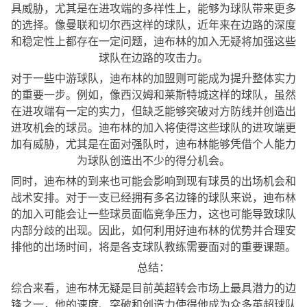
具威胁，尤其是在进攻端的多样性上，能够为球队带来更多
的选择。像曼联和切尔西这样的球队，近年来在边路的深度
和稳定性上都存在一定问题，迪布林的加入无疑将加强这些
球队在边路的攻击力。
对于一些中游球队，迪布林的加盟则可能成为提升整体实力
的重要一步。例如，像西汉姆和莱斯特城这样的球队，虽然
在进攻端有一定的实力，但缺乏能够突破对方防线并创造出
进攻机会的球员。迪布林的加入将使得这些球队的进攻端更
加有威胁，尤其是在面对强队时，迪布林能够凭借个人能力
为球队创造出不少的得分机会。
同时，迪布林的到来也可能会影响到现有球员的出场机会和
战术安排。对于一支已经拥有多名边锋的球队来说，迪布林
的加入可能会让一些球员面临竞争压力，这也可能导致球队
内部分歧的出现。因此，如何利用好迪布林的优势并合理安
排他的出场时间，将是各支球队教练需要面对的重要课题。
总结：
综合来看，迪布林无疑是目前英超转会市场上最具潜力的边
锋之一，他的速度、突破和创造力使得他成为众多英超球队