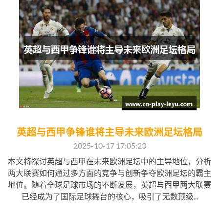
英超与西甲争锋谁将主导未来欧洲足坛格局
2025-10-17 17:05:23
本文将探讨英超与西甲在未来欧洲足坛中的主导地位，分析
两大联赛如何通过多方面的竞争与创新争夺欧洲足坛的霸主
地位。随着全球足球市场的不断发展，英超与西甲两大联赛
已经成为了国际足球舞台的核心，吸引了无数顶级...