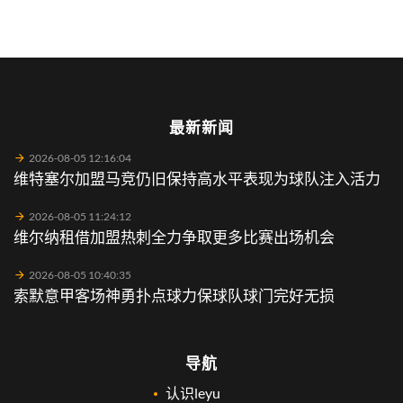
最新新闻
2026-08-05 12:16:04
维特塞尔加盟马竞仍旧保持高水平表现为球队注入活力
2026-08-05 11:24:12
维尔纳租借加盟热刺全力争取更多比赛出场机会
2026-08-05 10:40:35
索默意甲客场神勇扑点球力保球队球门完好无损
导航
认识leyu