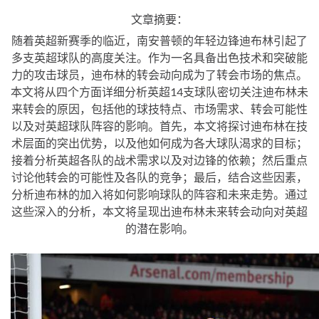
文章摘要：
随着英超新赛季的临近，南安普顿的年轻边锋迪布林引起了
多支英超球队的高度关注。作为一名具备出色技术和突破能
力的攻击球员，迪布林的转会动向成为了转会市场的焦点。
本文将从四个方面详细分析英超14支球队密切关注迪布林未
来转会的原因，包括他的球技特点、市场需求、转会可能性
以及对英超球队阵容的影响。首先，本文将探讨迪布林在技
术层面的突出优势，以及他如何成为各大球队渴求的目标；
接着分析英超各队的战术需求以及对边锋的依赖；然后重点
讨论他转会的可能性及各队的竞争；最后，结合这些因素，
分析迪布林的加入将如何影响球队的阵容和未来走势。通过
这些深入的分析，本文将呈现出迪布林未来转会动向对英超
的潜在影响。