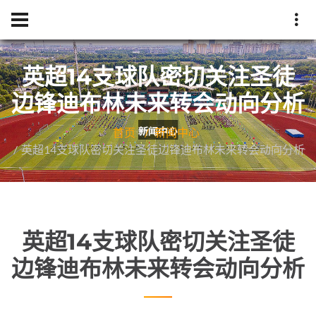
英超14支球队密切关注圣徒
边锋迪布林未来转会动向分析
首页
新闻中心
英超14支球队密切关注圣徒边锋迪布林未来转会动向分析
英超14支球队密切关注圣徒
边锋迪布林未来转会动向分析