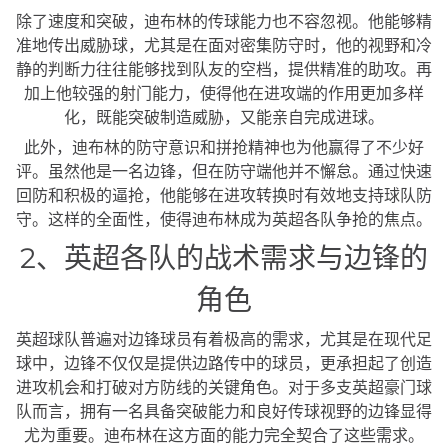
除了速度和突破，迪布林的传球能力也不容忽视。他能够精
准地传出威胁球，尤其是在面对密集防守时，他的视野和冷
静的判断力往往能够找到队友的空档，提供精准的助攻。再
加上他较强的射门能力，使得他在进攻端的作用更加多样
化，既能突破制造威胁，又能亲自完成进球。
此外，迪布林的防守意识和拼抢精神也为他赢得了不少好
评。虽然他是一名边锋，但在防守端他并不懈怠。通过快速
回防和积极的逼抢，他能够在进攻转换时有效地支持球队防
守。这样的全面性，使得迪布林成为英超各队争抢的焦点。
2、英超各队的战术需求与边锋的
角色
英超球队普遍对边锋球员有着极高的需求，尤其是在现代足
球中，边锋不仅仅是提供边路传中的球员，更承担起了创造
进攻机会和打破对方防线的关键角色。对于多支英超豪门球
队而言，拥有一名具备突破能力和良好传球视野的边锋显得
尤为重要。迪布林在这方面的能力完全契合了这些需求。