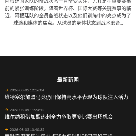
阿根廷国家队的备战状态一直备受关注，尤其是在重要赛事
前的紧张训练阶段。随着世界杯、国际大赛等关键赛事的临
近，阿根廷队的全员备战状态以及他们训练中的亮点成为了
球迷和媒体的焦点。从球员的身体状态到战术磨合...
最新新闻
2026-08-05 12:16:04
维特塞尔加盟马竞仍旧保持高水平表现为球队注入活力
2026-08-05 11:24:12
维尔纳租借加盟热刺全力争取更多比赛出场机会
2026-08-05 10:40:35