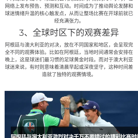
网络上发布预告、预测和互动。时间成为了推动舆论发酵和
球迷情绪升温的核心触发点，从而让整场比赛在开球前就已
经充满张力。
3、全球时区下的观赛差异
阿根廷与澳大利亚的对决，放在不同国家和地区，会呈现完
全不同的观赛体验。比如在阿根廷，当地时间通常会安排在
晚上，这是球迷们最习惯的足球黄金时段。而对于澳大利亚
球迷来说，有时则意味着清晨早起或深夜坚守，这种时间差
造就了独特的观赛情境。