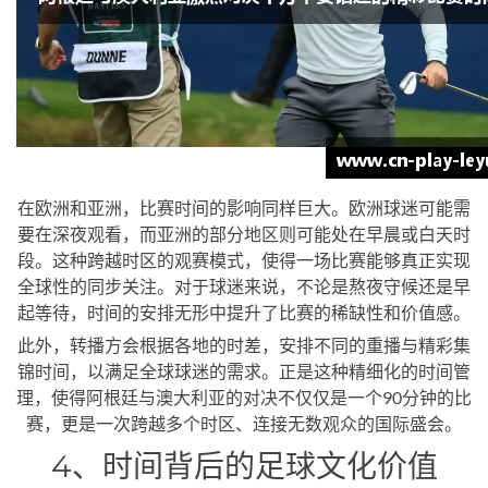
在欧洲和亚洲，比赛时间的影响同样巨大。欧洲球迷可能需
要在深夜观看，而亚洲的部分地区则可能处在早晨或白天时
段。这种跨越时区的观赛模式，使得一场比赛能够真正实现
全球性的同步关注。对于球迷来说，不论是熬夜守候还是早
起等待，时间的安排无形中提升了比赛的稀缺性和价值感。
此外，转播方会根据各地的时差，安排不同的重播与精彩集
锦时间，以满足全球球迷的需求。正是这种精细化的时间管
理，使得阿根廷与澳大利亚的对决不仅仅是一个90分钟的比
赛，更是一次跨越多个时区、连接无数观众的国际盛会。
4、时间背后的足球文化价值