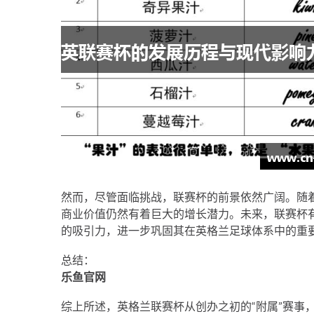
然而，尽管面临挑战，联赛杯的前景依然广阔。随
商业价值仍然有着巨大的增长潜力。未来，联赛杯
的吸引力，进一步巩固其在英格兰足球体系中的重
总结：
乐鱼官网
综上所述，英格兰联赛杯从创办之初的“附属”赛事