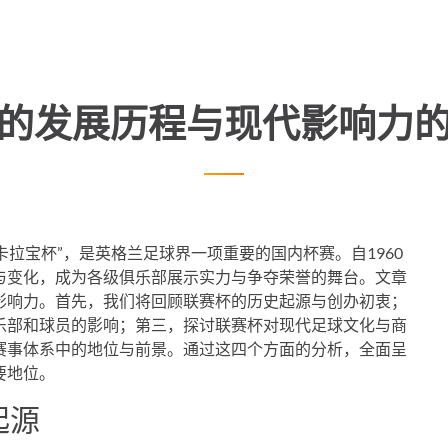
的发展历程与现代影响力
卡拉宝杯”，是英格兰足球界一项重要的国内杯赛。自1960
与变化，成为各级俱乐部展示实力与争夺荣誉的舞台。文章
影响力。首先，我们将回顾联赛杯的历史起源与创办初衷；
乐部和球员的影响；第三，探讨联赛杯对现代足球文化与商
赛事体系中的地位与前景。通过这四个方面的分析，全面呈
要地位。
起源