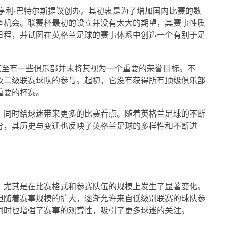
席亨利·巴特尔斯提议创办。其初衷是为了增加国内比赛的数
争机会。联赛杯最初的设立并没有太大的期望，其赛事性质
日程，并试图在英格兰足球的赛事体系中创造一个有别于足
甚至有一些俱乐部并未将其视为一个重要的荣誉目标。不
及二级联赛球队的参与。起初，它没有获得所有顶级俱乐部
重要的杯赛。
，同时给球迷带来更多的比赛看点。随着英格兰足球的不断
分，其历史与变迁也反映了英格兰足球的多样性和不断进
，尤其是在比赛格式和参赛队伍的规模上发生了显著变化。
但随着赛事规模的扩大，逐渐允许来自低级别联赛的球队参
同时也增强了赛事的观赏性，吸引了更多球迷的关注。