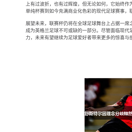
上有过波折，也有过辉煌，但无论如何，它始终作
单纯杯赛到如今充满商业化色彩的现代足球赛事，
展望未来，联赛杯仍将在全球足球舞台上占据一席
成为英格兰足球不可或缺的一部分。尽管面临现代
力，未来有望继续为足球爱好者带来更多的惊喜与