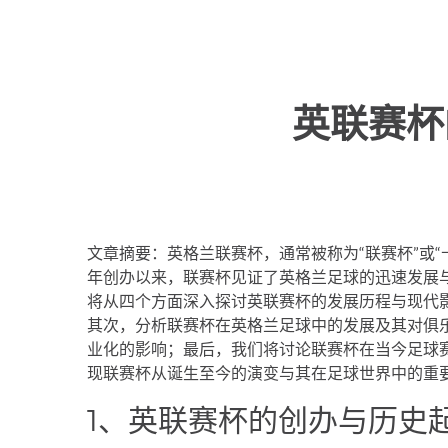
英联赛杯
文章摘要：英格兰联赛杯，通常被称为“联赛杯”或“
年创办以来，联赛杯见证了英格兰足球的迅速发展
将从四个方面深入探讨英联赛杯的发展历程与现代
其次，分析联赛杯在英格兰足球中的发展及其对俱
业化的影响；最后，我们将讨论联赛杯在当今足球
现联赛杯从诞生至今的演变与其在足球世界中的重
1、英联赛杯的创办与历史