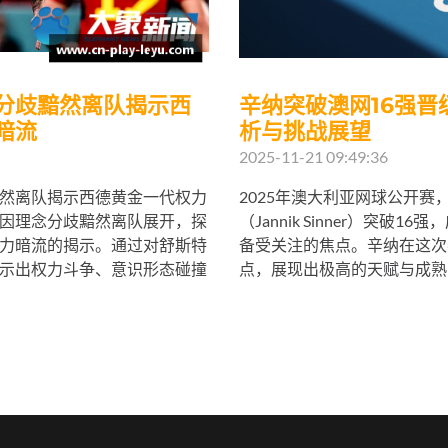
分歧黯然离队揭示西
辛纳突破澳网16强晋
暗流
析与挑战展望
2025-11-21 09:49:36
然离队揭示西德黄金一代权力
2025年澳大利亚网球公开赛
因理念分歧黯然离队展开，探
（Jannik Sinner）突破
力暗流的揭示。通过对舒斯特
备受关注的焦点。辛纳在这次
示出权力斗争、意识形态碰撞
点，展现出极高的天赋与成熟的