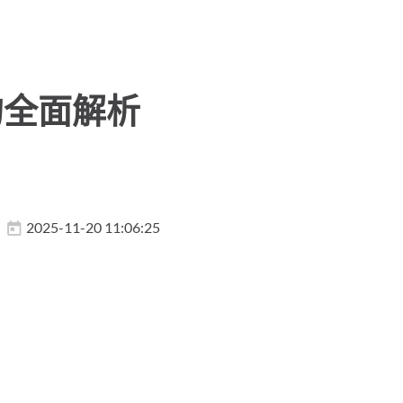
的全面解析
2025-11-20 11:06:25