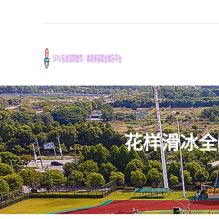
花样滑冰全
首