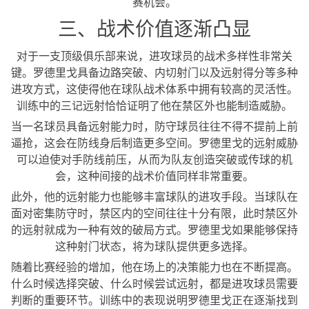
赛机会。
三、战术价值逐渐凸显
对于一支顶级俱乐部来说，进攻球员的战术多样性非常关
键。罗德里戈具备边路突破、内切射门以及远射得分等多种
进攻方式，这使得他在球队战术体系中拥有较高的灵活性。
训练中的三记远射恰恰证明了他在禁区外也能制造威胁。
当一名球员具备远射能力时，防守球员往往不得不提前上前
逼抢，这会在防线身后制造更多空间。罗德里戈的远射威胁
可以迫使对手防线前压，从而为队友创造突破或传球的机
会，这种间接的战术价值同样非常重要。
此外，他的远射能力也能够丰富球队的进攻手段。当球队在
面对密集防守时，禁区内的空间往往十分有限，此时禁区外
的远射就成为一种有效的破局方式。罗德里戈如果能够保持
这种射门状态，将为球队提供更多选择。
随着比赛经验的增加，他在场上的决策能力也在不断提高。
什么时候选择突破、什么时候尝试远射，都是进攻球员需要
判断的重要环节。训练中的表现说明罗德里戈正在逐渐找到