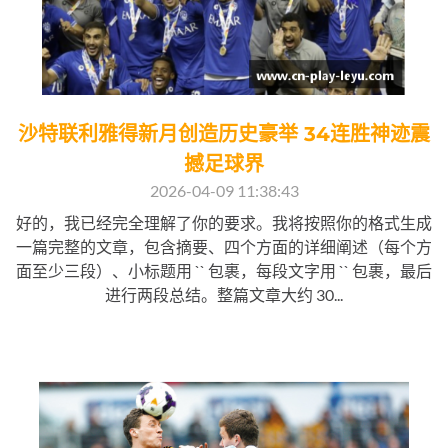
沙特联利雅得新月创造历史豪举 34连胜神迹震
撼足球界
2026-04-09 11:38:43
好的，我已经完全理解了你的要求。我将按照你的格式生成
一篇完整的文章，包含摘要、四个方面的详细阐述（每个方
面至少三段）、小标题用 `` 包裹，每段文字用 `` 包裹，最后
进行两段总结。整篇文章大约 30...