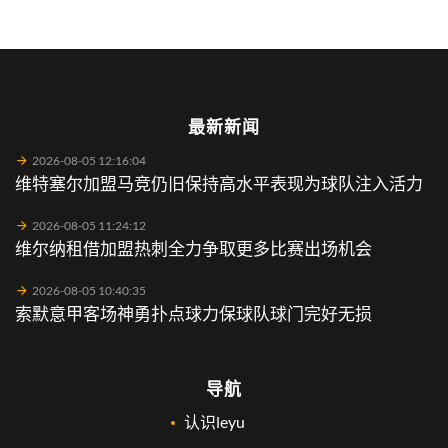
最新新闻
2026-08-05 12:16:04
维特塞尔加盟马竞仍旧保持高水平表现为球队注入活力
2026-08-05 11:24:12
维尔纳租借加盟热刺全力争取更多比赛出场机会
2026-08-05 10:40:35
索默意甲客场神勇扑点球力保球队球门完好无损
导航
认识leyu