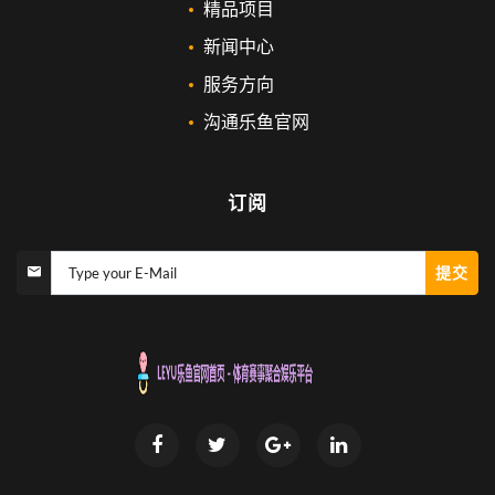
精品项目
新闻中心
服务方向
沟通乐鱼官网
订阅
提交
Type your E-Mail