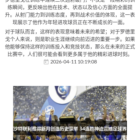
练瞬间，更反映出他在技术、状态以及信心方面的全面提
升。从射门能力到训练态度，再到战术价值的体现，这一表
现展示了他作为年轻进攻球员正在不断成长的一面。
对于球队而言，这样的表现意味着未来的希望；对于罗德里
戈个人来说，则是职业生涯继续向前迈进的重要一步。如果
他能够保持这样的训练投入和竞技状态，那么在未来的正式
比赛中，人们很可能会看到更多属于他的精彩进球时刻。
2026-04-11 10:19:08