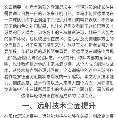
文章摘要：在竞争激烈的欧洲足坛中，年轻球员的成长往往
需要通过日复一日的训练来证明自己。皇马小将罗德里戈在
一次球队训练中上演连中三记远射破门的精彩表现，不仅展
现了他出色的射门脚感，也让外界再次看到了这位巴西天才
球员的巨大潜力。训练场上的三粒精彩进球，既是个人能力
的集中体现，也反映出他在技术、信心以及比赛理解方面的
全面提升。对于皇家马德里来说，球队正处在新老交替的重
要阶段，年轻球员的成长至关重要。罗德里戈在训练中展现
出的远射能力与稳定状态，不仅提升了球队内部的竞争氛
围，也让教练组对他的未来充满期待。从个人成长到球队战
术，从技术特点到心理成熟度，这次训练中的连中三球可以
看作是罗德里戈近期状态爆发的一个缩影。本文将从技术能
力、训练态度、战术价值以及未来潜力四个方面，对罗德里
戈训练中连中三球所展现出的状态进行全面分析，深入解读
这位年轻球员正在逐渐成熟的足球之路。
一、远射技术全面提升
在现代足球比赛中，远射能力往往能够在关键时刻改变比赛