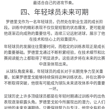
最适合自己的进攻节奏。
四、年轻球员未来可期
罗德里戈作为一名年轻球员，仍然处在职业生涯的成长阶
段。训练中的精彩表现不仅仅是短暂的状态爆发，更可能是
他逐渐迈向成熟的重要信号。连续三记远射进球，展示了他
在技术和信心上的双重提升。
年轻球员的发展往往需要时间，而稳定的训练表现正是成长
的重要基础。罗德里戈通过不断积累经验，在技术细节和比
赛阅读能力上都取得了明显进步。这些进步将在未来的比赛
中逐渐体现出来。
从球队角度来看，年轻球员的成长对于长期竞争力至关重
要。如果罗德里戈能够持续保持这种训练状态，并在比赛中
不断取得突破，他很有可能成为球队未来进攻体系中的重要
一环。
足球历史上许多顶级球员都是在年轻时期通过训练中的出色
表现逐渐崭露头角。罗德里戈如今所展现出的潜力，让人们
对他的未来充满期待。只要保持努力与专注，他完全有机会